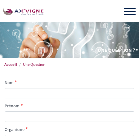
Aller
au
contenu
principal
UNE QUESTION ?
Fil
Accueil
Une Question
d'Ariane
Nom
Prénom
Organisme