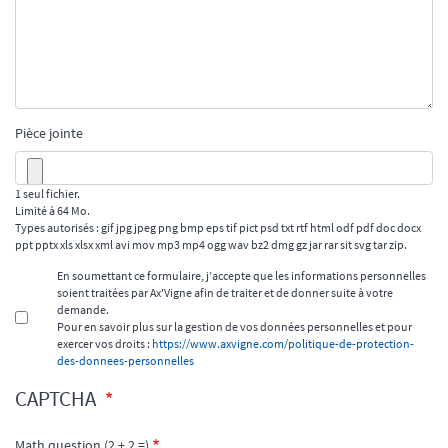
Pièce jointe
1 seul fichier.
Limité à 64 Mo.
Types autorisés : gif jpg jpeg png bmp eps tif pict psd txt rtf html odf pdf doc docx
ppt pptx xls xlsx xml avi mov mp3 mp4 ogg wav bz2 dmg gz jar rar sit svg tar zip.
En soumettant ce formulaire, j’accepte que les informations personnelles
soient traitées par Ax'Vigne afin de traiter et de donner suite à votre
demande.
Pour en savoir plus sur la gestion de vos données personnelles et pour
exercer vos droits :
https://www.axvigne.com/politique-de-protection-
des-donnees-personnelles
CAPTCHA
Math question (2 + 2 =)